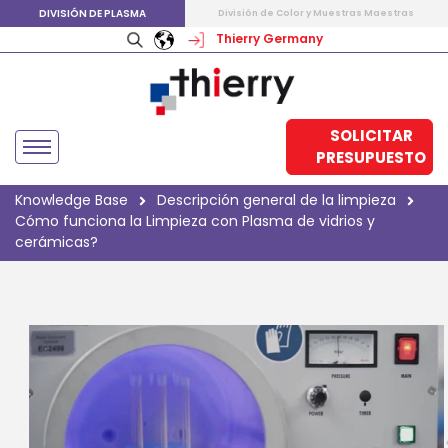
DIVISIÓN DE PLASMA
División de Color y Muestras Maestras
Thierry Germany
SOLICITAR
PRESUPUESTO
Knowledge Base
Descripción general de la limpieza
Cómo funciona la Limpieza con Plasma de vidrios y
cerámicas?