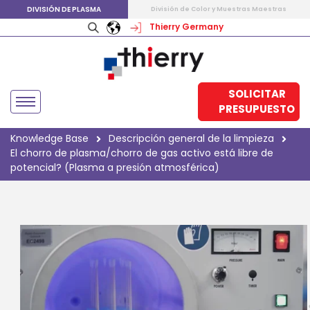
DIVISIÓN DE PLASMA
División de Color y Muestras Maestras
Thierry Germany
SOLICITAR
PRESUPUESTO
Knowledge Base
Descripción general de la limpieza
El chorro de plasma/chorro de gas activo está libre de
potencial? (Plasma a presión atmosférica)