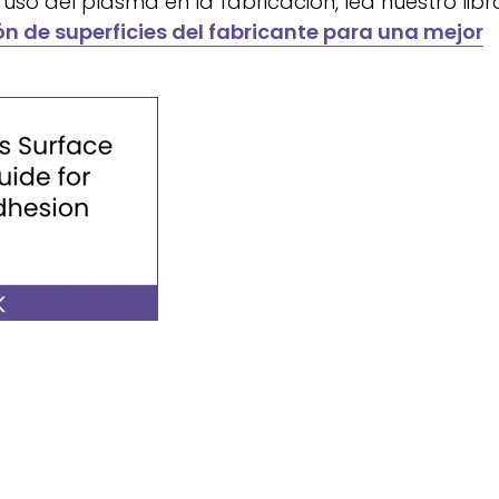
so del plasma en la fabricación, lea nuestro libr
n de superficies del fabricante para una mejor