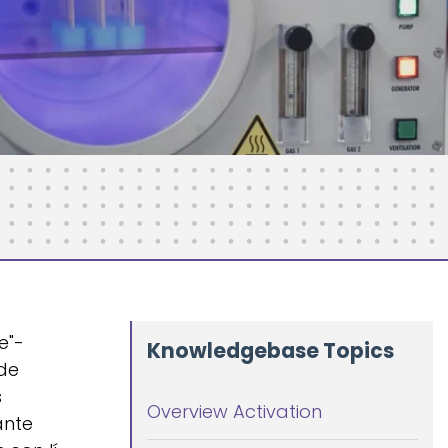
e"-
Knowledgebase Topics
 de
s
Overview Activation
ante