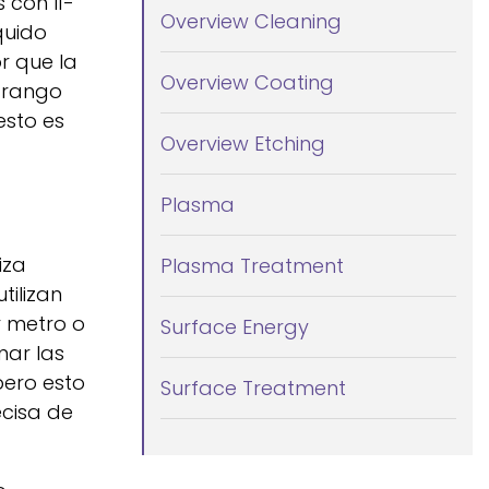
 con lí-
Overview Cleaning
quido
r que la
Overview Coating
l rango
esto es
Overview Etching
Plasma
iza
Plasma Treatment
tilizan
r metro o
Surface Energy
nar las
 pero esto
Surface Treatment
cisa de