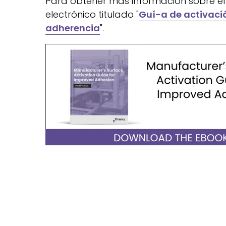
Para obtener más información sobre el u
electrónico titulado "
Guí-a de activació
adherencia
".