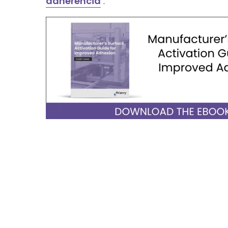
adherencia
".