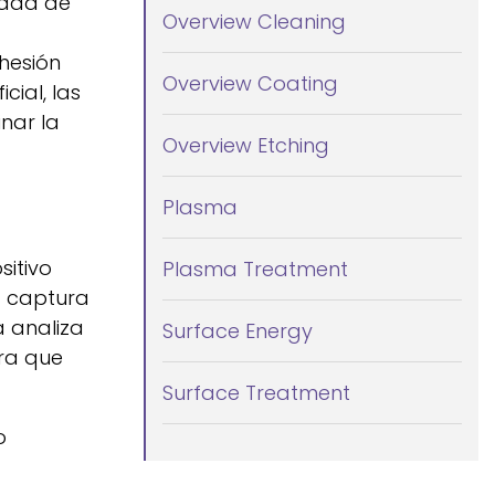
idad de
Overview Cleaning
dhesión
Overview Coating
ial, las
nar la
Overview Etching
Plasma
sitivo
Plasma Treatment
a captura
a analiza
Surface Energy
ara que
Surface Treatment
o