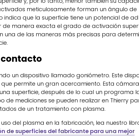
uperficie y, por lo tanto, menor también su capac
 activados meticulosamente forman un ángulo de
 indica que la superficie tiene un potencial de a
 de manera exacta el grado de activación superfic
n una de las maneras más precisas para determi
ie.
 contacto
do un dispositivo llamado goniómetro. Este dispo
 que permite un gran acercamiento. Esta cámar
na superficie, después de lo cual un programa l
ipo de mediciones se pueden realizar en Thierry p
sultados de un tratamiento con plasma.
so del plasma en la fabricación, lea nuestro libr
n de superficies del fabricante para una mejor