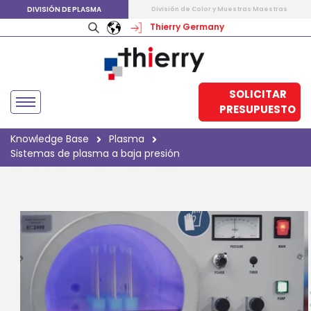
DIVISIÓN DE PLASMA
División de Color y Muestras Maestras
Thierry Germany
SOLICITAR
PRESUPUESTO
Knowledge Base
Plasma
Sistemas de plasma a baja presión