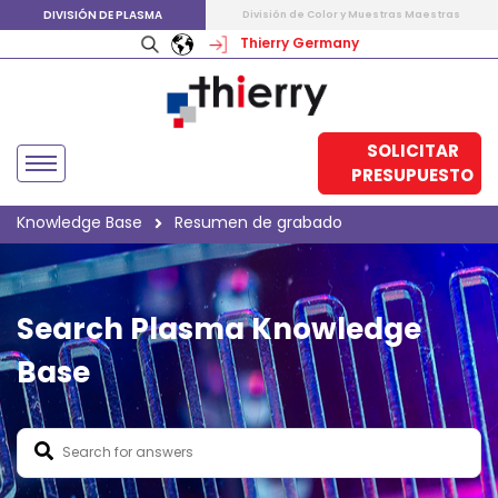
DIVISIÓN DE PLASMA
División de Color y Muestras Maestras
Thierry Germany
SOLICITAR
PRESUPUESTO
Knowledge Base
Resumen de grabado
Search Plasma Knowledge
Base