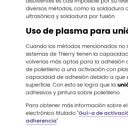
disolventes es casi imposible por su resi
diversos métodos, como la soldadura con
ultrasónica y soldadura por fusión.
Uso de plasma para unió
Cuando los métodos mencionados no so
sistemas de Thierry tienen la capacida
volverlas más aptas para la adhesión d
de polietileno a una activación con pl
capacidad de adhesión debido a que el 
superficie. Con esto se logra que la
uni
adhesivos y pintura sobre polietileno.
Para obtener más información sobre el u
electrónico titulado "
Guí-a de activació
adherencia
".