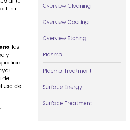
ediante
Overview Cleaning
ldadura
Overview Coating
Overview Etching
leno
, los
Plasma
no y
perficie
ayor
Plasma Treatment
a de
el uso de
Surface Energy
Surface Treatment
o