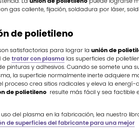
stencia. La
unión de polietileno
puede lograrse m
 gas caliente, fijación, soldadura por láser, so
n de polietileno
n satisfactorias para lograr la
unión de polieti
d de
tratar con plasma
las superficies de polietile
e pinturas y adhesivos. Cuando se somete una su
asma, la superficie normalmente inerte adquiere m
proceso crea sitios radicales y eleva la energí-
ón de polietileno
resulte más fácil y sea factible 
so del plasma en la fabricación, lea nuestro libr
n de superficies del fabricante para una mejor