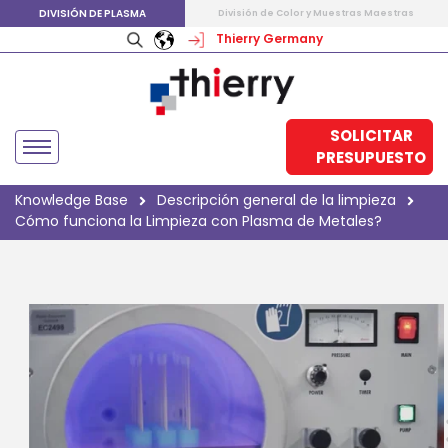
DIVISIÓN DE PLASMA
División de Color y Muestras Maestras
Thierry Germany
SOLICITAR
PRESUPUESTO
Knowledge Base
Descripción general de la limpieza
Cómo funciona la Limpieza con Plasma de Metales?