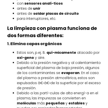
con
sensores analí-ticos
antes de
unir
antes de
soldar placas de circuito
para interruptores, etc.
La limpieza con plasma funciona de
dos formas diferentes:
1. Elimina capas orgánicas
Estos son, p.ej. B.
quí-micamente
atacado por
oxí-geno
y aire.
Debido a la presión negativa y al calentamiento
superficial del plasma de baja presión, algunos
de los contaminantes se
evaporan
. En el caso
del plasma a presión atmosférica, estos son
expulsados â€‹â€‹de la superficie por el exceso
de presión.
Debido a las partí-culas de alta energí-a en el
plasma, las impurezas se convierten en
moléculas
más
pequeñas
y
estables
y