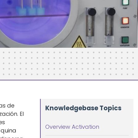
mas de
Knowledgebase Topics
zación. El
es
Overview Activation
áquina