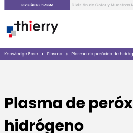
División de Color y Muestras
DIVISIÓN DE PLASMA
Knowledge Base
Plasma
Plasma de peróxido de hidró
Plasma de peróx
hidrógeno