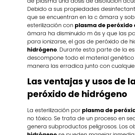
de plasma una dosis de disolución acuo
Debido a sus propiedades desinfectant
que se encuentran en la c ámara y sobr
esterilización con
plasma de peróxido 
ámara ha disminuido m ás y que las part
para ionizarse, el gas de peróxido de h
hidrógeno
. Durante esta parte de la est
descompone todo el material genético 
manera las erradica junto con cualqui
Las ventajas y usos de l
peróxido de hidrógeno
La esterilización por
plasma de peróxi
no tóxico. Se trata de un proceso en s
genera subproductos peligrosos. Los ob
hidrógeno
se pueden manejar inmedia