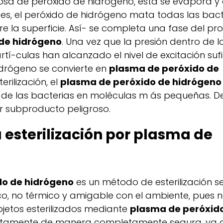
sa de peróxido de hidrógeno, ésta se evapora y 
es, el peróxido de hidrógeno mata todas las bact
e la superficie. Así- se completa una fase del pr
de hidrógeno
. Una vez que la presión dentro de l
í-culas han alcanzado el nivel de excitación sufi
idrógeno se convierte en
plasma de peróxido de
erilización, el
plasma de peróxido de hidrógeno
de las bacterias en moléculas m ás pequeñas. D
er subproducto peligroso.
a esterilización por plasma de
do de hidrógeno
es un método de esterilización s
eco, no térmico y amigable con el ambiente, pues 
jetos esterilizados mediante
plasma de peróxid
tamente de manera completamente segura, ya 