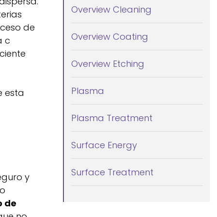
dispersa.
Overview Cleaning
erias
oceso de
Overview Coating
a c
ciente
Overview Etching
Plasma
e esta
Plasma Treatment
Surface Energy
Surface Treatment
eguro y
no
o de
que no