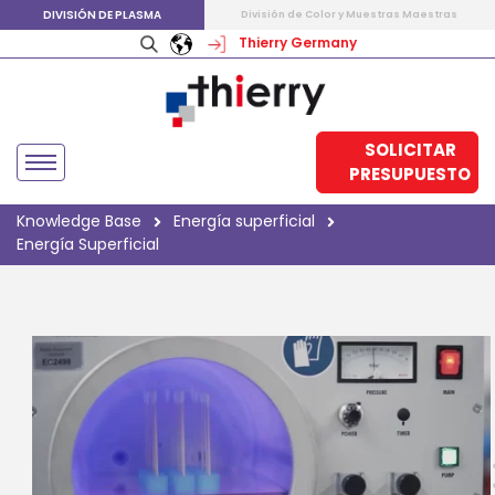
DIVISIÓN DE PLASMA
División de Color y Muestras Maestras
Thierry Germany
SOLICITAR
PRESUPUESTO
Knowledge Base
Energía superficial
Energía Superficial