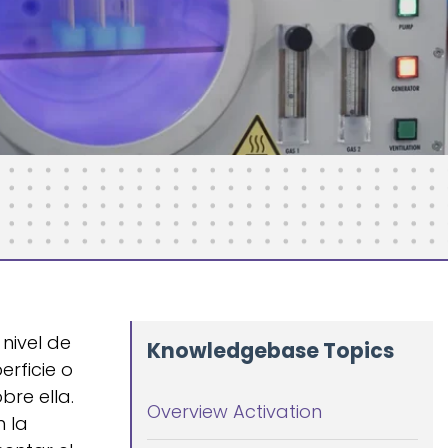
l nivel de
Knowledgebase Topics
rficie o
bre ella.
Overview Activation
 la