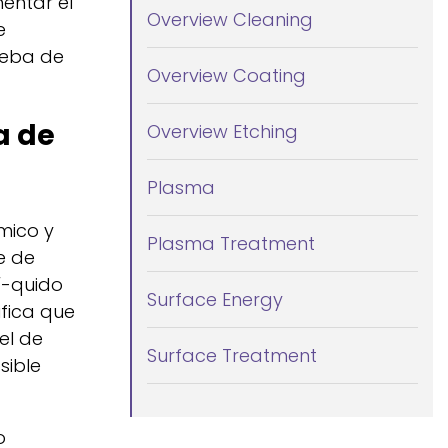
mentar el
Overview Cleaning
e
rueba de
Overview Coating
a de
Overview Etching
Plasma
mico y
Plasma Treatment
e de
 lí-quido
Surface Energy
ifica que
el de
Surface Treatment
sible
o