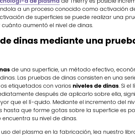
ecnologí-a de plasma
de Thierry es posible incre
tiéndola a un proceso conocido como activación d
 activación de superficies se puede realizar una p
cuánto aumentó el nivel de dinas.
l de dinas mediante una prueb
inas
de una superficie, un método efectivo, econó
inas. Las pruebas de dinas consisten en una seri
dos etiquetados con varios
niveles de dinas
. Si el
ediatamente después de aplicarlo sobre ella, sign
yor que el lí-quido. Mediante el incremento del niv
s hasta que forme gotas sobre la superficie es po
 encuentra su nivel de dinas.
so del plasma en la fabricación, lea nuestro libr