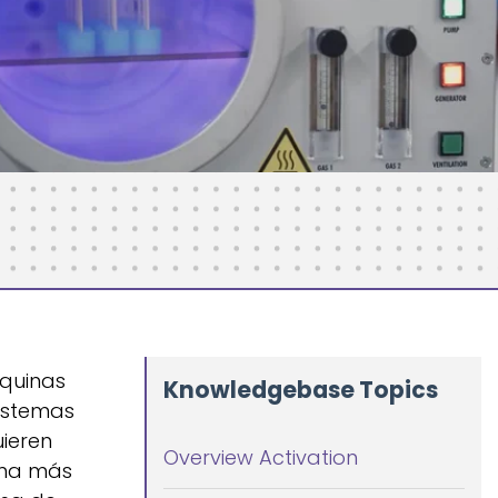
áquinas
Knowledgebase Topics
sistemas
uieren
Overview Activation
sma más