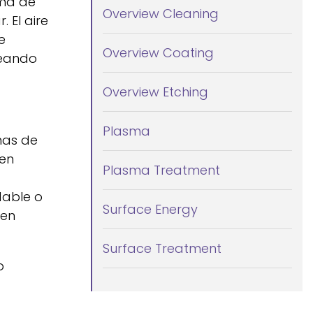
sma de
Overview Cleaning
 El aire
e
Overview Coating
reando
Overview Etching
Plasma
mas de
den
Plasma Treatment
dable o
Surface Energy
den
Surface Treatment
o