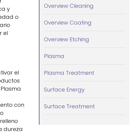
e
Overview Cleaning
ca y
iedad o
Overview Coating
ario
 el
Overview Etching
Plasma
ivar el
Plasma Treatment
roductos
y Plasma
Surface Energy
iento con
Surface Treatment
no
relleno
la dureza