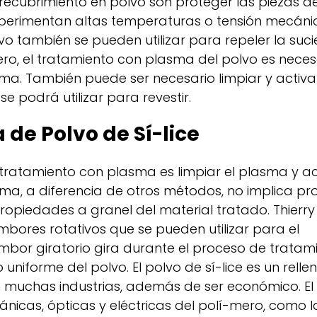
 recubrimiento en polvo son proteger las piezas d
xperimentan altas temperaturas o tensión mecáni
vo también se pueden utilizar para repeler la suc
ero, el tratamiento con plasma del polvo es neces
sma. También puede ser necesario limpiar y activar
se podrá utilizar para revestir.
de Polvo de Sí-lice
 tratamiento con plasma es limpiar el plasma y act
asma, a diferencia de otros métodos, no implica p
ropiedades a granel del material tratado. Thierr
ores rotativos que se pueden utilizar para el
mbor giratorio gira durante el proceso de tratam
niforme del polvo. El polvo de sí-lice es un relle
muchas industrias, además de ser económico. El 
nicas, ópticas y eléctricas del polí-mero, como 